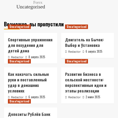
Возможно, вы пропустили
Uncategorised
Uncategorised
Спортивные упражнения
Двигатель на Бычок:
для похудения для
Выбор и Установка
детей дома
6 августа 2025
Redactor
8 августа 2025
Redactor
Uncategorised
Uncategorised
Как накачать сильные
Развитие бизнеса в
руки и поставленный
сельской местности:
удар в домашних
перспективные идеи и
условиях
этапы реализации
6 августа 2025
2 июля 2025
Redactor
Redactor
Uncategorised
Депозиты Рублёв Банк