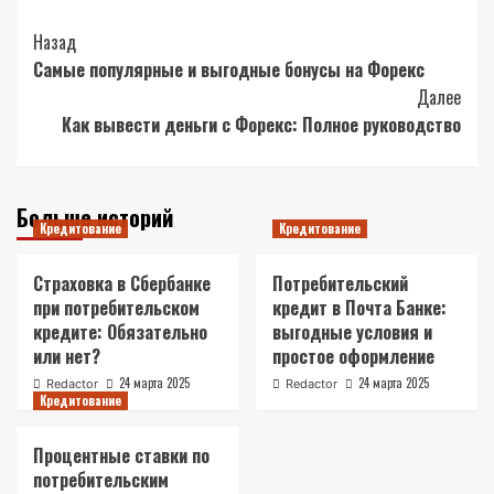
Post
Назад
Самые популярные и выгодные бонусы на Форекс
Navigation
Далее
Как вывести деньги с Форекс: Полное руководство
Больше историй
Кредитование
Кредитование
Страховка в Сбербанке
Потребительский
при потребительском
кредит в Почта Банке:
кредите: Обязательно
выгодные условия и
или нет?
простое оформление
24 марта 2025
24 марта 2025
Redactor
Redactor
Кредитование
Процентные ставки по
потребительским