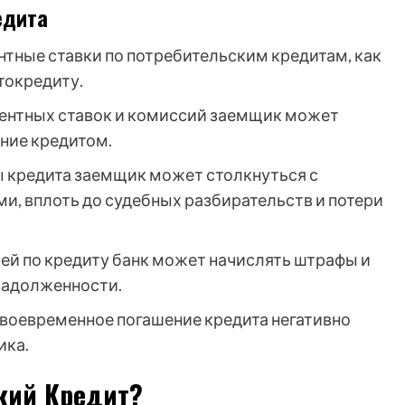
едита
тные ставки по потребительским кредитам, как
втокредиту.
ентных ставок и комиссий заемщик может
ание кредитом.
ы кредита заемщик может столкнуться с
, вплоть до судебных разбирательств и потери
ей по кредиту банк может начислять штрафы и
задолженности.
воевременное погашение кредита негативно
ика.
кий Кредит?