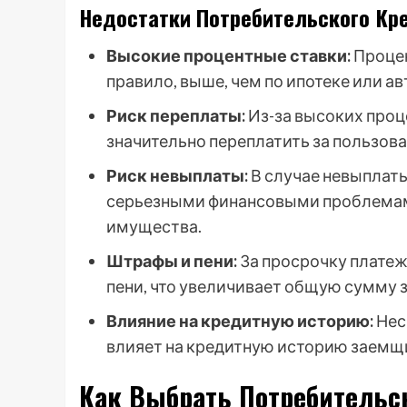
Недостатки Потребительского Кр
Высокие процентные ставки:
Процен
правило, выше, чем по ипотеке или а
Риск переплаты:
Из-за высоких проц
значительно переплатить за пользов
Риск невыплаты:
В случае невыплат
серьезными финансовыми проблемами
имущества.
Штрафы и пени:
За просрочку платеж
пени, что увеличивает общую сумму 
Влияние на кредитную историю:
Нес
влияет на кредитную историю заемщ
Как Выбрать Потребительс