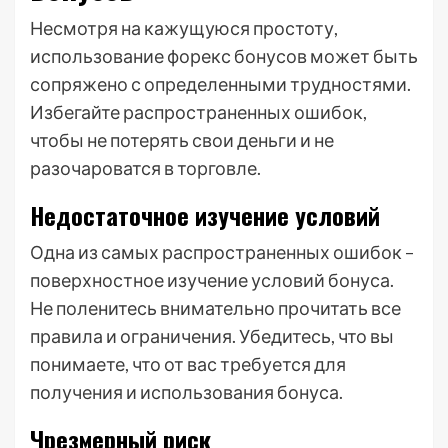
Несмотря на кажущуюся простоту,
использование форекс бонусов может быть
сопряжено с определенными трудностями.
Избегайте распространенных ошибок,
чтобы не потерять свои деньги и не
разочароватся в торговле.
Недостаточное изучение условий
Одна из самых распространенных ошибок –
поверхностное изучение условий бонуса.
Не поленитесь внимательно прочитать все
правила и ограничения. Убедитесь, что вы
понимаете, что от вас требуется для
получения и использования бонуса.
Чрезмерный риск