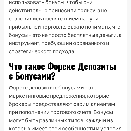
использовать бонусы, чтобы они
действительно приносили пользу, а не
становились препятствием на пути к
прибыльной торговле. Важно понимать, что
бонусы – это не просто бесплатные деньги, а
инструмент, требующий осознанного и
стратегического подхода.
Что такое Форекс Депозиты
с Бонусами?
Форекс депозиты с бонусами – это
маркетинговые предложения, которые
брокеры предоставляют своим клиентам
при пополнении торгового счета. Бонусы
могут быть различных типов, каждый из
которых имеет свои особенности и условия