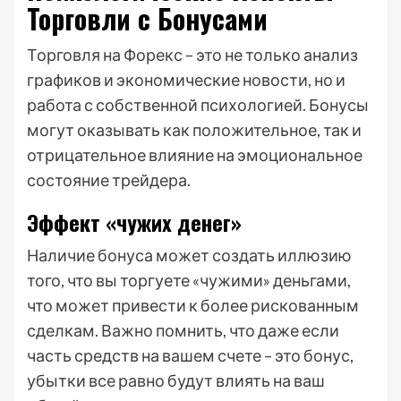
Торговли с Бонусами
Торговля на Форекс – это не только анализ
графиков и экономические новости, но и
работа с собственной психологией. Бонусы
могут оказывать как положительное, так и
отрицательное влияние на эмоциональное
состояние трейдера.
Эффект «чужих денег»
Наличие бонуса может создать иллюзию
того, что вы торгуете «чужими» деньгами,
что может привести к более рискованным
сделкам. Важно помнить, что даже если
часть средств на вашем счете – это бонус,
убытки все равно будут влиять на ваш