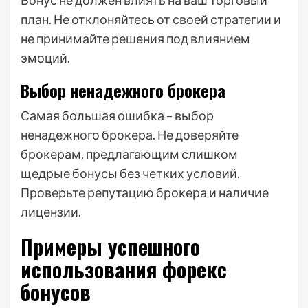
Бонус не должен влиять на ваш торговый
план. Не отклоняйтесь от своей стратегии и
не принимайте решения под влиянием
эмоций.
Выбор ненадежного брокера
Самая большая ошибка – выбор
ненадежного брокера. Не доверяйте
брокерам, предлагающим слишком
щедрые бонусы без четких условий.
Проверьте репутацию брокера и наличие
лицензии.
Примеры успешного
использования форекс
бонусов