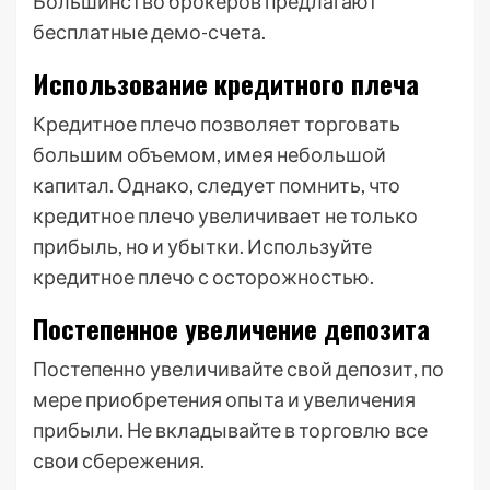
Большинство брокеров предлагают
бесплатные демо-счета.
Использование кредитного плеча
Кредитное плечо позволяет торговать
большим объемом, имея небольшой
капитал. Однако, следует помнить, что
кредитное плечо увеличивает не только
прибыль, но и убытки. Используйте
кредитное плечо с осторожностью.
Постепенное увеличение депозита
Постепенно увеличивайте свой депозит, по
мере приобретения опыта и увеличения
прибыли. Не вкладывайте в торговлю все
свои сбережения.