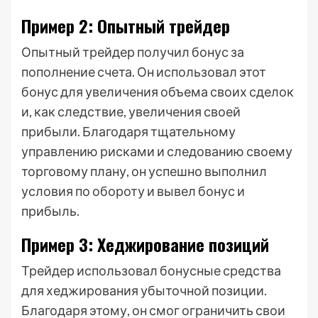
Пример 2: Опытный трейдер
Опытный трейдер получил бонус за
пополнение счета. Он использовал этот
бонус для увеличения объема своих сделок
и, как следствие, увеличения своей
прибыли. Благодаря тщательному
управлению рисками и следованию своему
торговому плану, он успешно выполнил
условия по обороту и вывел бонус и
прибыль.
Пример 3: Хеджирование позиций
Трейдер использовал бонусные средства
для хеджирования убыточной позиции.
Благодаря этому, он смог ограничить свои