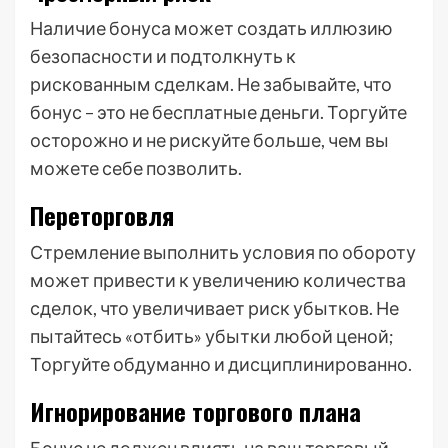
Наличие бонуса может создать иллюзию
безопасности и подтолкнуть к
рискованным сделкам. Не забывайте, что
бонус – это не бесплатные деньги. Торгуйте
осторожно и не рискуйте больше, чем вы
можете себе позволить.
Переторговля
Стремление выполнить условия по обороту
может привести к увеличению количества
сделок, что увеличивает риск убытков. Не
пытайтесь «отбить» убытки любой ценой;
Торгуйте обдуманно и дисциплинированно.
Игнорирование торгового плана