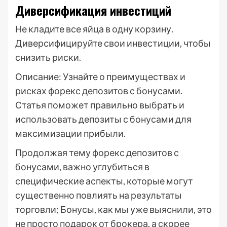
Диверсификация инвестиций
Не кладите все яйца в одну корзину.
Диверсифицируйте свои инвестиции, чтобы
снизить риски.
Описание: Узнайте о преимуществах и
рисках форекс депозитов с бонусами.
Статья поможет правильно выбрать и
использовать депозиты с бонусами для
максимизации прибыли.
Продолжая тему форекс депозитов с
бонусами, важно углубиться в
специфические аспекты, которые могут
существенно повлиять на результаты
торговли; Бонусы, как мы уже выяснили, это
не просто подарок от брокера, а скорее