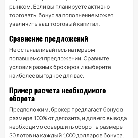
рынком. Если вы планируете активно
торговать, бонус за пополнение может
увеличить ваш торговый капитал.
Сравнение предложений
Не останавливайтесь на первом
попавшемся предложении. Сравните
условия разных брокеров и выберите
наиболее выгодное для вас.
Пример расчета необходимого
оборота
Предположим, брокер предлагает бонус в
размере 100% от депозита, и для его вывода
необходимо совершить оборот в размере
30 лотов на каждый 1000 долларов бонуса.