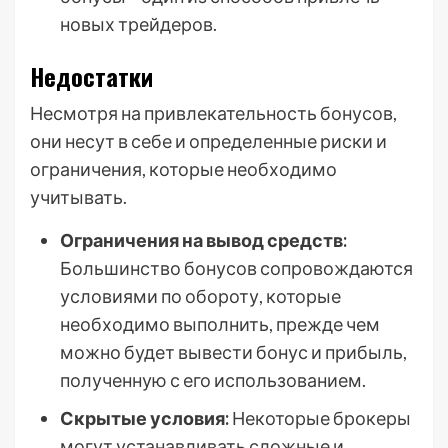
новых трейдеров.
Недостатки
Несмотря на привлекательность бонусов,
они несут в себе и определенные риски и
ограничения, которые необходимо
учитывать.
Ограничения на вывод средств:
Большинство бонусов сопровождаются
условиями по обороту, которые
необходимо выполнить, прежде чем
можно будет вывести бонус и прибыль,
полученную с его использованием.
Скрытые условия:
Некоторые брокеры
могут устанавливать сложные и