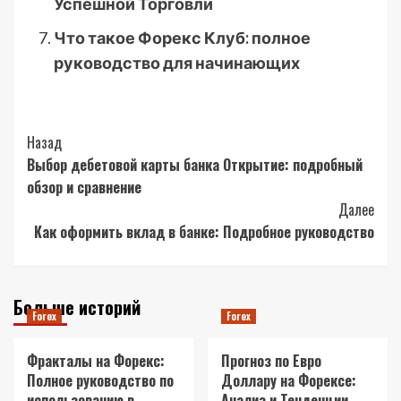
Успешной Торговли
Что такое Форекс Клуб: полное
руководство для начинающих
Post
Назад
Выбор дебетовой карты банка Открытие: подробный
Navigation
обзор и сравнение
Далее
Как оформить вклад в банке: Подробное руководство
Больше историй
Forex
Forex
Фракталы на Форекс:
Прогноз по Евро
Полное руководство по
Доллару на Форексе:
использованию в
Анализ и Тенденции