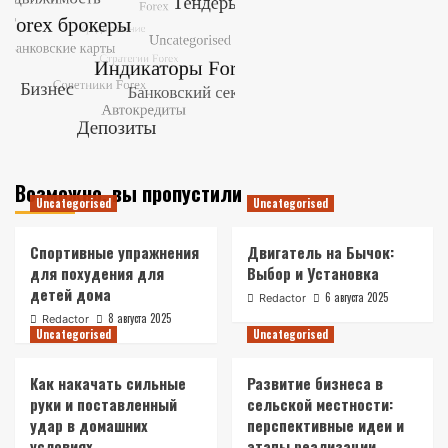
Возможно, вы пропустили
Uncategorised
Uncategorised
Спортивные упражнения
Двигатель на Бычок:
для похудения для
Выбор и Установка
детей дома
6 августа 2025
Redactor
8 августа 2025
Redactor
Uncategorised
Uncategorised
Как накачать сильные
Развитие бизнеса в
руки и поставленный
сельской местности:
удар в домашних
перспективные идеи и
условиях
этапы реализации