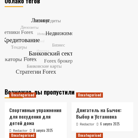
Облако тегов
Возможно, вы пропустили
Uncategorised
Uncategorised
Спортивные упражнения
Двигатель на Бычок:
для похудения для
Выбор и Установка
детей дома
6 августа 2025
Redactor
8 августа 2025
Redactor
Uncategorised
Uncategorised